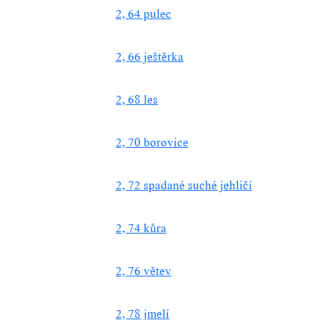
2, 64 pulec
2, 66 ještěrka
2, 68 les
2, 70 borovice
2, 72 spadané suché jehličí
2, 74 kůra
2, 76 větev
2, 78 jmelí