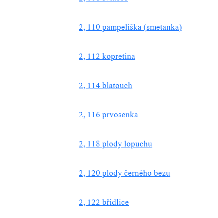
2, 110 pampeliška (smetanka)
2, 112 kopretina
2, 114 blatouch
2, 116 prvosenka
2, 118 plody lopuchu
2, 120 plody černého bezu
2, 122 břidlice