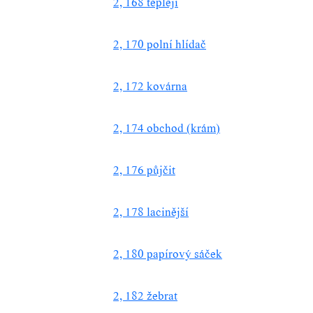
2, 168 tepleji
2, 170 polní hlídač
2, 172 kovárna
2, 174 obchod (krám)
2, 176 půjčit
2, 178 lacinější
2, 180 papírový sáček
2, 182 žebrat