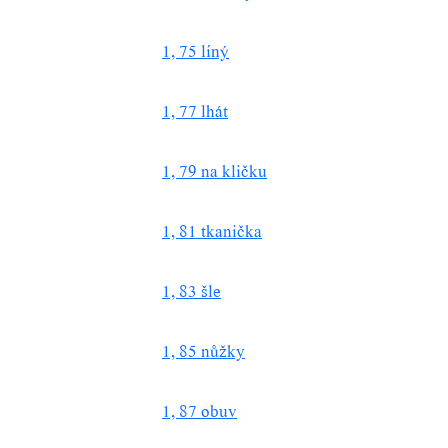
1, 75 líný
1, 77 lhát
1, 79 na kličku
1, 81 tkanička
1, 83 šle
1, 85 nůžky
1, 87 obuv