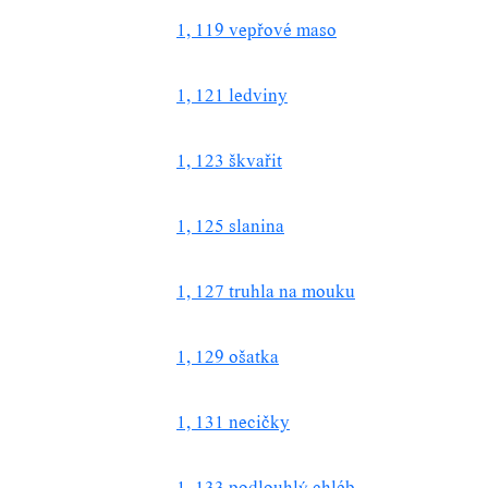
1, 119 vepřové maso
1, 121 ledviny
1, 123 škvařit
1, 125 slanina
1, 127 truhla na mouku
1, 129 ošatka
1, 131 necičky
1, 133 podlouhlý chléb