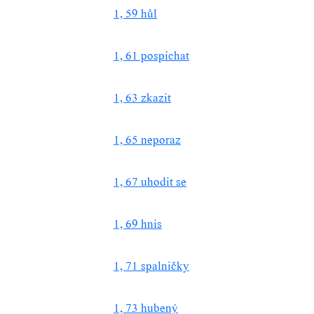
1, 59 hůl
1, 61 pospíchat
1, 63 zkazit
1, 65 neporaz
1, 67 uhodit se
1, 69 hnis
1, 71 spalničky
1, 73 hubený