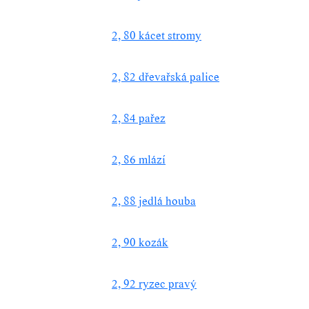
2, 80 kácet stromy
2, 82 dřevařská palice
2, 84 pařez
2, 86 mlází
2, 88 jedlá houba
2, 90 kozák
2, 92 ryzec pravý