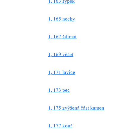
1, 163 sypek
1, 165 necky
1, 167 ždímat
1, 169 věšet
1, 171 lavice
1, 173 pec
1, 175 zvýšená část kamen
1, 177 kouř