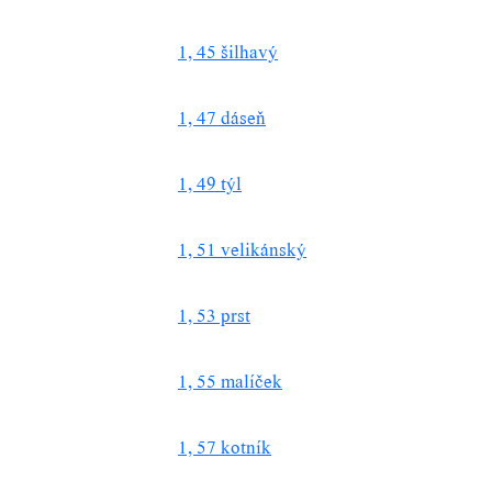
1, 45 šilhavý
1, 47 dáseň
1, 49 týl
1, 51 velikánský
1, 53 prst
1, 55 malíček
1, 57 kotník