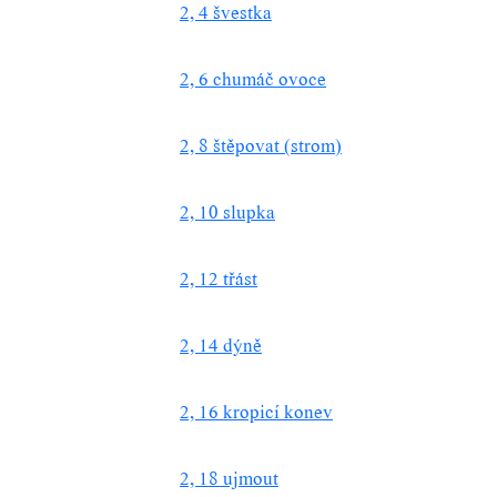
2, 4 švestka
2, 6 chumáč ovoce
2, 8 štěpovat (strom)
2, 10 slupka
2, 12 třást
2, 14 dýně
2, 16 kropicí konev
2, 18 ujmout