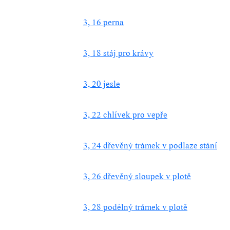
3, 16 perna
3, 18 stáj pro krávy
3, 20 jesle
3, 22 chlívek pro vepře
3, 24 dřevěný trámek v podlaze stání
3, 26 dřevěný sloupek v plotě
3, 28 podélný trámek v plotě