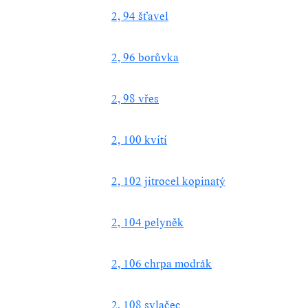
2, 94 šťavel
2, 96 borůvka
2, 98 vřes
2, 100 kvítí
2, 102 jitrocel kopinatý
2, 104 pelyněk
2, 106 chrpa modrák
2, 108 svlačec