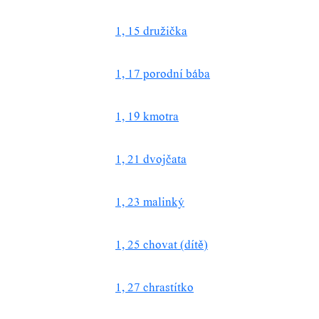
1, 15 družička
1, 17 porodní bába
1, 19 kmotra
1, 21 dvojčata
1, 23 malinký
1, 25 chovat (dítě)
1, 27 chrastítko