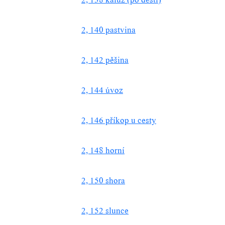
2, 140 pastvina
2, 142 pěšina
2, 144 úvoz
2, 146 příkop u cesty
2, 148 horní
2, 150 shora
2, 152 slunce