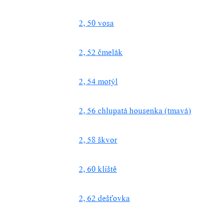
2, 50 vosa
2, 52 čmelák
2, 54 motýl
2, 56 chlupatá housenka (tmavá)
2, 58 škvor
2, 60 klíště
2, 62 dešťovka