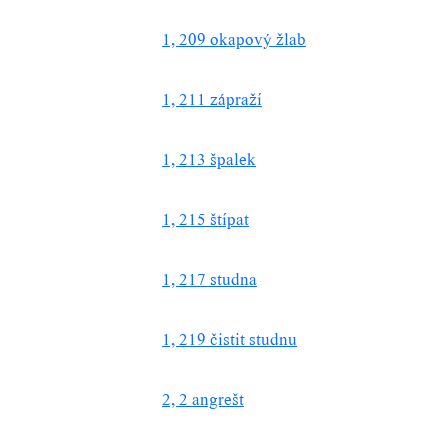
1, 209 okapový žlab
1, 211 zápraží
1, 213 špalek
1, 215 štípat
1, 217 studna
1, 219 čistit studnu
2, 2 angrešt