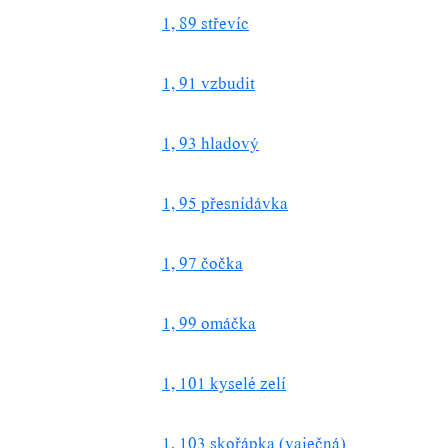
1, 89 střevíc
1, 91 vzbudit
1, 93 hladový
1, 95 přesnídávka
1, 97 čočka
1, 99 omáčka
1, 101 kyselé zelí
1, 103 skořápka (vaječná)