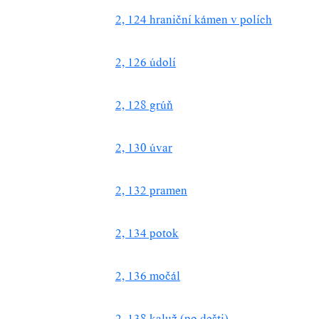
2, 124 hraniční kámen v polích
2, 126 údolí
2, 128 grúň
2, 130 úvar
2, 132 pramen
2, 134 potok
2, 136 močál
2, 138 kaluž (po dešti)