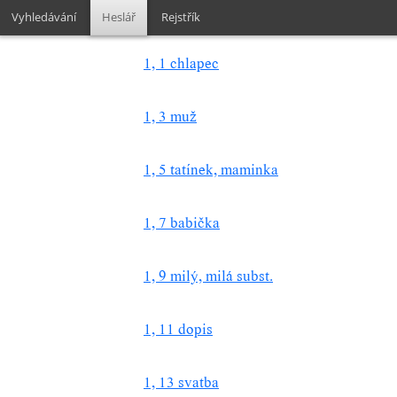
Vyhledávání
Heslář
Rejstřík
1, 1 chlapec
1, 3 muž
1, 5 tatínek, maminka
1, 7 babička
1, 9 milý, milá subst.
1, 11 dopis
1, 13 svatba