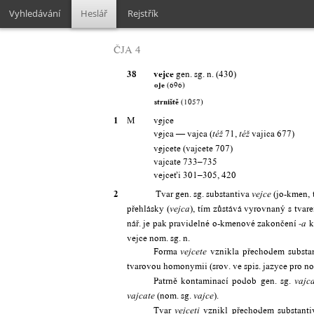
Vyhledávání
Heslář
Rejstřík
ČJA 4
38 vejce
gen. sg. n. (430)
oje
(696)
strniště
(1057)
1
M
v
ej
ce
v
ej
ca — vajca (
71,
vajica 677)
též
též
v
ej
cete (vajcete 707)
vajcate 733–735
vejceťi 301–305, 420
2
Tvar gen. sg. substantiva
(jo-kmen,
vejce
přehlásky (
), tím zůstává vyrovnaný s tvar
vejca
nář. je pak pravidelné o-kmenové zakončení
k
-a
vejce nom. sg. n.
Forma
vznikla přechodem substa
vejcete
tvarovou homonymii (srov. ve spis. jazyce pro nom.
Patrně kontaminací podob gen. sg.
vajc
(nom. sg.
).
vajcate
vajce
Tvar
vznikl přechodem substanti
vejceti