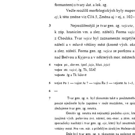
formantem) s tvary dat. a lok. sg.
Vedle rozdílů morfologických byly mapov
; k této změne viz ČJA 5, Změna aj > ej, s. 102
ej
3
Nejrozšířenější je tvar gen. sg.
,
vejcete
k záp. hranicím vm. a slez. nářečí). Forma
vajc
z Chodska. Tvar
byl zaznamenán rozptýlen
vejce
nářečí a v mluvě většiny měst (kromě vých. o
a slez. nářečí. Forma gen. sg.
se porůznu a 
vejca
nad Bečvou a Kyjova a v některých mor. městech
4
vajca
pč., sloven. (pol.
, hluž.
)
jaja
jeja
vejce
stč.
, Jg, Tk, SSJČ
vajcě
vejcete
Jg a Tk lidové
5
wejce Po 1 — vajce Ju 7 — vajca Ru 5 — vejcete Ju 1–5,
6
—
7
Tvar gen. sg. n. byl zkoumán také u podstatnéh
pouze ojediněle bylo zapsáno v rodě mužském, ve spi
sledujeme tvar gen. sg. neutra.
Genitiv sg. neutra má nejčastěji podobu
, kt
ojete
zaujímá vých. polovinu svč. nářečí, čes.-mor. a střm. 
sporadicky nachází i tvar gen. sg.
, který byl soustře
oje
většiny měst. Pro vm. nář. s přilehlým širokým Holešovske
Dále byl tvar gen. sg. n. zkoumán na položce st