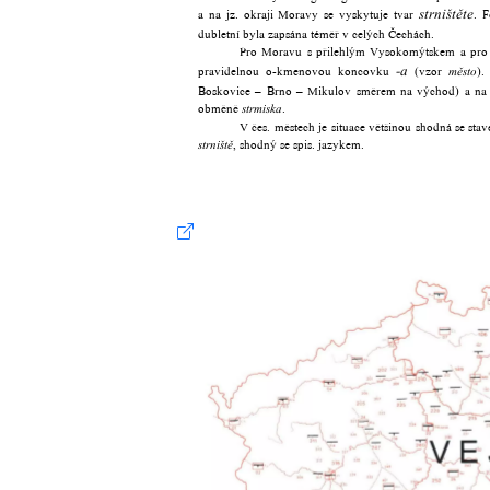
a na jz. okraji Moravy se vyskytuje tvar
strništěte
. 
dubletní byla zapsána téměř v celých Čechách.
Pro Moravu s přilehlým Vysokomýtskem a pro S
pravidelnou o-kmenovou koncovku
-a
(vzor
).
město
Boskovice – Brno – Mikulov směrem na východ) a na jz
obměně
.
strmiska
V čes. městech je situace většinou shodná se st
, shodný se spis. jazykem.
strniště