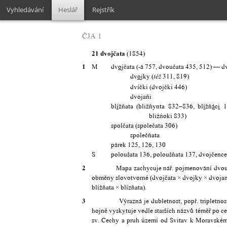
Vyhledávání
Heslář
Rejstřík
ČJA 1
21 dvojčata
(1854)
1
M
dv
o
jčata (-á 757, dvoučata 435, 512) — dv
dv
o
jky (
311, 819)
též
dvíčki (dvojčki 446)
dvojaňi
bl
í
žňata (bližňynta 832–836, bl
í
žň
á
c
i
10
bliźńoki 833)
spolčata (společata 306)
společňata
párek 125, 126, 130
S
poloušata 136, poloušňata 137, dvojčenc
2
Mapa zachycuje nář. pojmenování dvou dětí z 
obměny slovotvorné (dvojčata × dvojky × dvojani 
blížňata × blízňata).
3
Výrazná je dubletnost, popř. tripletnost poj
hojně vyskytuje vedle starších názvů téměř po ce
sv. Čechy a pruh území od Svitav k Moravské