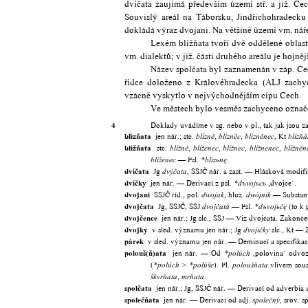
dvíčata zaujímá především území stř. a již. Č
Souvislý areál na Táborsku, Jindřichohradeck
dokládá výraz dvojani. Na většině území vm. ná
Lexém blížňata tvoří dvě oddělené oblast
vm. dialektů; v již. části druhého areálu je hojn
Název spolčata byl zaznamenán v záp. Čech
řídce doloženo z Královéhradecka (ALJ zachyc
vzácně vyskytlo v nejvýchodnějším cípu Čech.
Ve městech bylo vesměs zachyceno označe
4
Doklady uvádíme v sg. nebo v pl., tak jak jsou zazn
blízňata
jen nář.; stč.
,
,
, Kt
blízně
blízněc
blízněnec
blízňá
blížňata
stč.
,
,
,
,
blížně
blíženec
blížnec
blížnenec
blížněn
— Psl.
.
blíženec
*blizьnę
dvíčata
Jg
, SSJČ nář. a zast. — Hlásková modifi
dvýčata
dvíčky
jen nář. — Derivací z psl.
,dvojče‘.
*dъvojьcь
dvojani
SSJČ říd., pol.
, hluž.
— Substanti
dwojak
dwójnik
dvojčata
Jg, SSJČ, SSJ
— Psl.
(to k 
dvojčatá
*dъvojьčę
dvojčence
jen nář.; Jg slc., SSJ — Viz dvojčata. Zakonč
dvojky
v sled. významu jen nář.; Jg
slc., Kt — 
dvojičky
párek
v sled. významu jen nář. — Deminucí a specifikac
polouš(ň)ata
jen nář. — Od
,polovina‘ odvo
*polúch
(
>
). Pl.
vlivem sou
*polúch
*polúše
poloušňata
,
.
škvrňata
mrňata
spolčata
jen nář.; Jg, SSJČ nář. — Derivací od adverbia
společňata
jen nář. — Derivací od adj.
, srov. s
společný