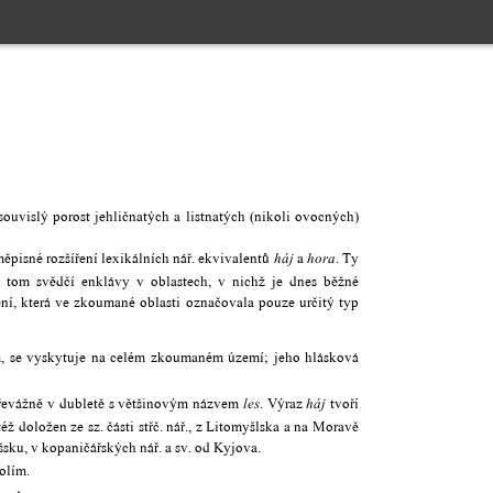
lý porost jehličnatých a listnatých (nikoli ovocných)
ěpisné rozšíření lexikálních nář. ekvivalentů
a
. Ty
háj
hora
o tom svědčí enklávy v oblastech, v nichž je dnes běžné
í, která ve zkoumané oblasti označovala pouze určitý typ
em, se vyskytuje na celém zkoumaném území; jeho hlásková
evážně v dubletě s většinovým názvem
. Výraz
tvoří
les
háj
éž doložen ze sz. části střč. nář., z Litomyšlska a na Moravě
šsku, v kopaničářských nář. a sv. od Kyjova.
olím.