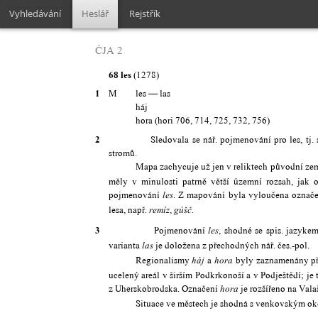
Vyhledávání
Heslář
Rejstřík
ČJA 2
68 les
(1278)
1
M
les — las
háj
hora (hori 706, 714, 725, 732, 756)
2
Sledovala se nář. pojmenování pro les, tj. souvis
stromů.
Mapa zachycuje už jen v reliktech původní zem
měly v minulosti patrně větší územní rozsah, jak 
pojmenování
. Z mapování byla vyloučena označen
les
lesa, např.
,
.
remíz
gúšč
3
Pojmenování
, shodné se spis. jazyk
les
varianta
je doložena z přechodných nář. čes.-pol.
las
Regionalismy
a
byly zaznamenány př
háj
hora
ucelený areál v širším Podkrkonoší a v Podještědí; je t
z Uherskobrodska. Označení
je rozšířeno na Vala
hora
Situace ve městech je shodná s venkovským ok