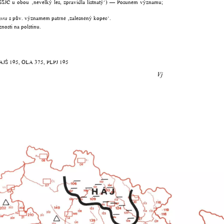
, SSJČ u obou ‚nevelký les, zpravidla listnatý‘) — Posunem významu;
s pův. významem patrně ‚zalesněný kopec‘.
ora
nosti na polštinu.
AJŚ 195, OLA 375, PLPJ 195
Vj