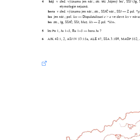
4
háj
v sled. významu jen nář.; stč. též ‚hájený les‘, SSJ (Jg
etymologie nejasná.
hora
v sled. významu jen nář.; stč., SSJČ nář., SSJ — Z psl.
*g
las
jen nář.; pol.
— Dispalatalizací
>
ve slově
v návaz
las
e
a
les
les
stč., Jg, SSJČ, SSJ, hluž.
— Z psl.
.
lěs
*lěsъ
5
les Po 1, Ju 1–5, Ru 1–5 — hora Ju 7
6
AJK 48:1, 2, ASJ IV 53:15a, ALE 47, SSA 3.109, MAGP 552, 