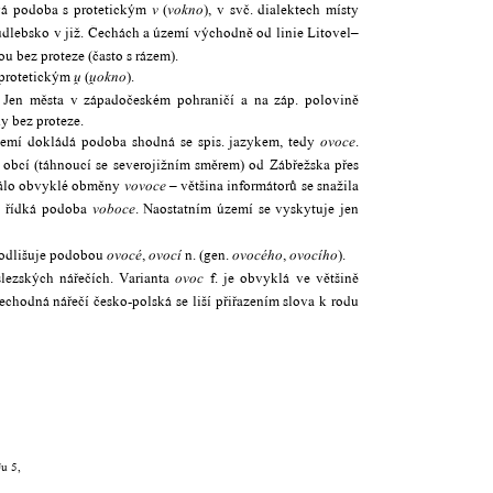
odoba s protetickým
(
), v svč. dialektech místy
v
vokno
udlebsko v již. Čechách a území východně od linie Litovel–
u bez proteze (často s rázem).
 protetickým
(
).


okno
. Jen města v západočeském pohraničí a na záp. polovině
y bez proteze.
emí dokládá podoba shodná se spis. jazykem, tedy
.
ovoce
 obcí (táhnoucí se severojižním směrem) od Zábřežska přes
málo obvyklé obměny
– většina informátorů se snažila
vovoce
ž řídká podoba
. Naostatním území se vyskytuje jen
voboce
 odlišuje podobou
,
n. (gen.
,
).
ovocé
ovocí
ovoc
é
ho
ovoc
í
ho
lezských nářečích. Varianta
f. je obvyklá ve většině
ovoc
chodná nářečí česko-polská se liší přiřazením slova k rodu
u 5,