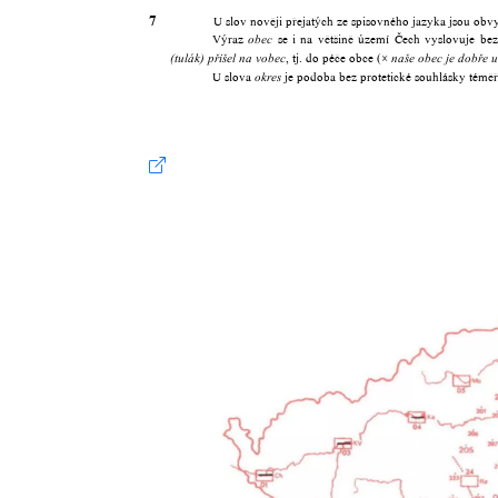
7
U slov nověji přejatých ze spisovného jazyka jsou obvykl
Výraz
se i na většině území Čech vyslovuje be
obec
, tj. do péče obce (×
(
tulák
)
přišel
na vobec
naše obec je dobře 
U slova
je podoba bez protetické souhlásky téměř
okres