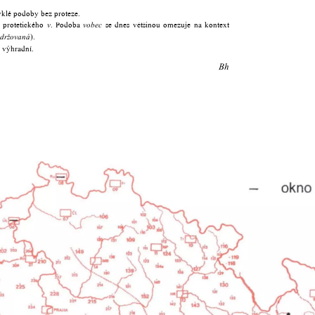
é podoby bez proteze.
z protetického
. Podoba
se dnes většinou omezuje na kontext
v
vobec
).
udržovaná
 výhradní.
Bh