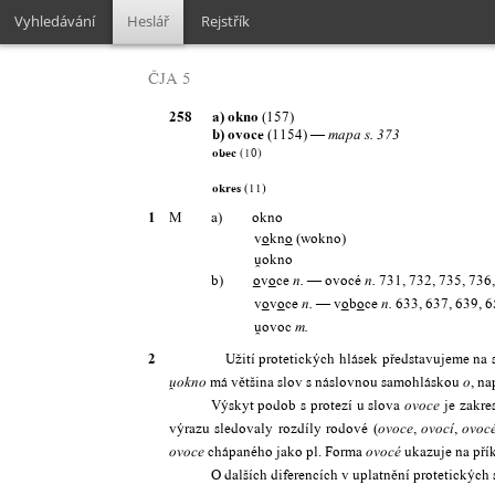
Vyhledávání
Heslář
Rejstřík
ČJA 5
258
a) okno
(157)
b) ovoce
(1154) —
mapa s. 3
73
obec
(10)
okres
(11)
1
M
a) okno
v
o
kn
o
(wokno)

okno
b)
o
v
o
ce
— ovocé
731, 732, 735, 736
n.
n.
v
o
v
o
ce
— v
o
b
o
ce
633, 637, 639, 6
n.
n.

ovoc
m.
2
Užití protetických hlásek představujeme na 
má většina slov s náslovnou samohláskou
, na

okno
o
Výskyt podob s protezí u slova
je zakre
ovoce
výrazu sledovaly rozdíly rodové (
,
,
ovoce
ovocí
ovoc
chápaného jako pl. Forma
ukazuje na pří
ovoce
ovocé
O dalších diferencích v uplatnění protetických 