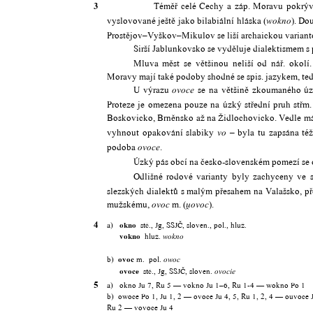
3
Téměř celé Čechy a záp. Moravu pokrývá p
vyslovované ještě jako bilabiální hláska (
). Do
wokno
Prostějov–Vyškov–Mikulov se liší archaickou varianto
Širší Jablunkovsko se vyděluje dialektismem s
Mluva měst se většinou neliší od nář. okolí
Moravy mají také podoby shodné se spis. jazykem, ted
U výrazu
se na většině zkoumaného úz
ovoce
Proteze je omezena pouze na úzký střední pruh střm.
Boskovicko, Brněnsko až na Židlochovicko. Vedle 
vyhnout opakování slabiky
– byla tu zapsána té
vo
podoba
.
ovoce
Úzký pás obcí na česko-slovenském pomezí se
Odlišné rodové varianty byly zachyceny ve s
slezských dialektů s malým přesahem na Valašsko, pře
mužskému,
m. (
).
ovoc

ovoc
4
a)
okno
stč., Jg, SSJČ, sloven., pol., hluž.
vokno
hluž.
wokno
b)
ovoc
m. pol.
o
w
oc
ovoce
stč., Jg, SSJČ, sloven.
ovocie
5
a) okno Ju 7, Ru 5 — vokno Ju 1–6, Ru 1-4 — wokno Po 1
b) owoce Po 1, Ju 1, 2 — ovoce Ju 4, 5, Ru 1, 2, 4 — ouvoce J
Ru 2 — vovoce Ju 4