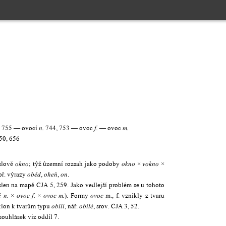
, 755 — ovocí
744, 753 — ovoc
— ovoc
n.
f.
m.
50, 656
slově
; týž územní rozsah jako podoby
×
×
okno
okno
vokno
př. výrazy
,
,
.
oběd
oheň
on
slen na mapě ČJA 5, 259. Jako vedlejší problém se u tohoto
×
×
). Formy
m., f. vznikly z tvaru
é
n.
ovoc
f.
ovoc
m.
ovoc
klon k tvarům typu
, nář.
, srov. ČJA 3, 52.
obilí
obilé
souhlásek viz oddíl 7.